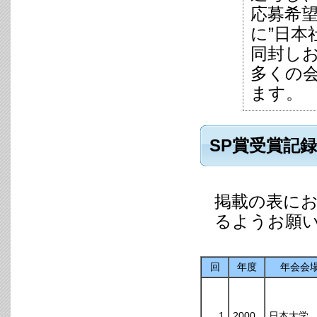
応募希
に”日本
同封し
多くの
ます。
SP賞受賞記録
掲載の表に
るようお願
回
年度
年会会
1
2000
日本大学