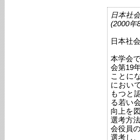
日本社会
(2000
日本社会
本学会で
会第19
ことに
におい
もつと
る若い
向上を
選考方
会役員
選考し