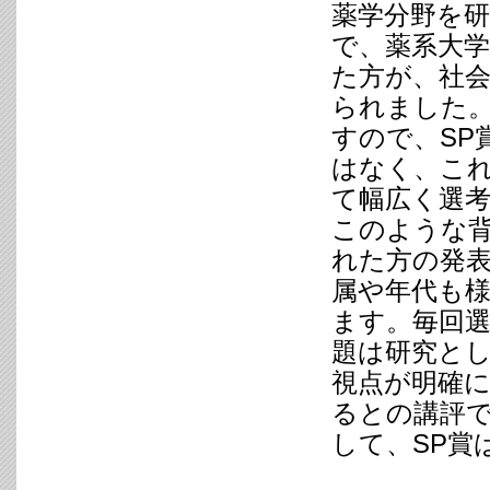
薬学分野を
で、薬系大
た方が、社
られました
すので、SP
はなく、こ
て幅広く選
このような背
れた方の発
属や年代も
ます。毎回
題は研究と
視点が明確
るとの講評
して、SP賞