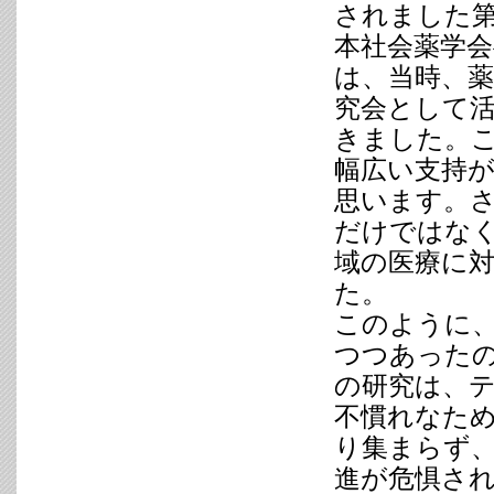
されました第
本社会薬学
は、当時、薬
究会として
きました。
幅広い支持
思います。
だけではな
域の医療に
た。
このように
つつあった
の研究は、
不慣れなため
り集まらず
進が危惧さ