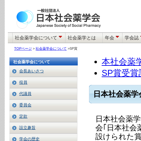
社会薬学会について
社会薬学とは
年会
学会誌
TOPページ
>
社会薬学会について
>
SP賞
本社会薬
社会薬学会について
SP賞受賞
会長あいさつ
役員
日本社会薬学
代議員
委員会
定款
日本社会薬学会
会｢日本社会
設立趣旨
設けられた賞
学会の歴史